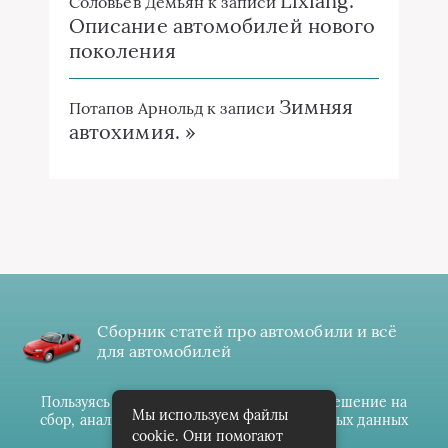
Lixiang:
Соловьёв Демьян
к записи
Описание автомобилей нового
поколения
Зимняя
Потапов Арнольд
к записи
автохимия. »
Сборник статей про автомобили и всё
для автомобилей
Пользуясь данным ресурсом вы даёте разрешение на
Мы используем файлы
сбор, анализ и хранение своих персональных данных
cookie. Они помогают
согласно
Правилам
.