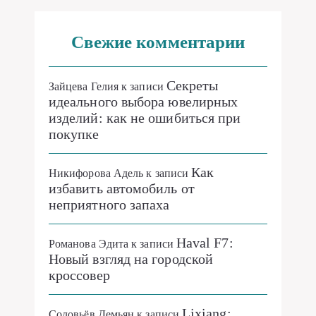
Секреты
Зайцева Гелия
к записи
идеального выбора ювелирных
изделий: как не ошибиться при
покупке
Как
Никифорова Адель
к записи
избавить автомобиль от
неприятного запаха
Haval F7:
Романова Эдита
к записи
Новый взгляд на городской
кроссовер
Lixiang:
Соловьёв Демьян
к записи
Описание автомобилей нового
поколения