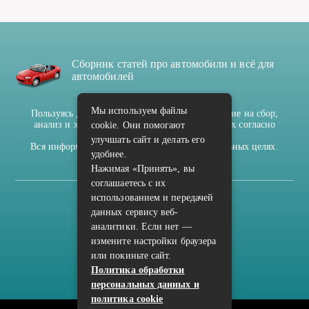
Сборник статей про автомобили и всё для
автомобилей
Пользуясь данным ресурсом вы даёте разрешение на сбор,
анализ и хранение своих персональных данных согласно
Правилам
.
Вся информация предоставлена в ознакомительных целях.
Мы используем файлы
cookie. Они помогают
улучшать сайт и делать его
(c) cpark-avto.ru
удобнее.
Карта сайта
Нажимая «Принять», вы
соглашаетесь с их
О проекте
использованием и передачей
Архив
данных сервису веб-
аналитики. Если нет —
измените настройки браузера
или покиньте сайт.
Связаться с редакцией сайта: cpark-avto.ru@mailwebsite.ru
Политика обработки
Политика обработки персональных данных
персональных данных и
Рекомендуем:
b-rosa.ru
parterremonroe.com
okna-v-belgorode.ru
политика cookie