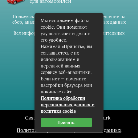
для автомобилей
Пользуясь данным ресурсом вы даёте разрешение на
Мы используем файлы
сбор, анализ и хранение своих персональных данных
cookie. Они помогают
согласно
Правилам
.
Вся информация предоставлена в ознакомительных
улучшать сайт и делать
целях.
его удобнее.
Нажимая «Принять», вы
соглашаетесь с их
использованием и
(c) cpark-avto.ru
передачей данных
сервису веб-аналитики.
Карта сайта
Если нет — измените
О проекте
настройки браузера или
покиньте сайт.
Архив
Политика обработки
персональных данных и
политика cookie
Связаться с редакцией сайта: cpark-
Принять
avto.ru@mailwebsite.ru
Политика обработки персональных данных