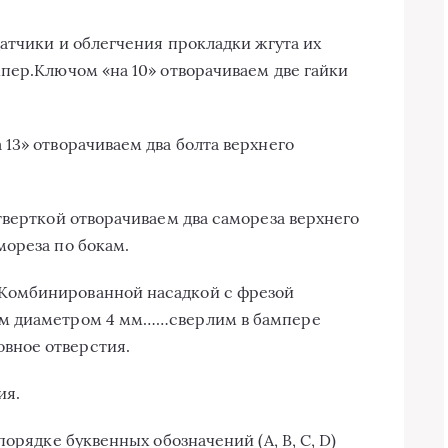
датчики и облегчения прокладки жгута их
пер.Ключом «на 10» отворачиваем две гайки
13» отворачиваем два болта верхнего
тверткой отворачиваем два самореза верхнего
ореза по бокам.
Комбинированной насадкой с фрезой
м диаметром 4 мм……сверлим в бампере
вное отверстия.
ия.
орядке буквенных обозначений (A, B, C, D)