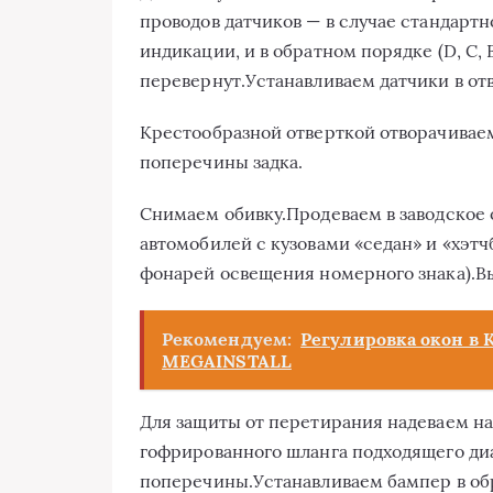
проводов датчиков — в случае стандартн
индикации, и в обратном порядке (D, C, B
перевернут.Устанавливаем датчики в от
Крестообразной отверткой отворачивае
поперечины задка.
Снимаем обивку.Продеваем в заводское 
автомобилей с кузовами «седан» и «хэт
фонарей освещения номерного знака).Вы
Рекомендуем:
Регулировка окон в 
MEGAINSTALL
Для защиты от перетирания надеваем на
гофрированного шланга подходящего диа
поперечины.Устанавливаем бампер в об