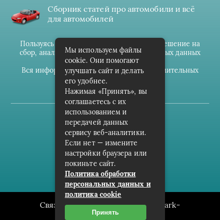
Сборник статей про автомобили и всё
для автомобилей
Пользуясь данным ресурсом вы даёте разрешение на
Мы используем файлы
сбор, анализ и хранение своих персональных данных
cookie. Они помогают
согласно
Правилам
.
Вся информация предоставлена в ознакомительных
улучшать сайт и делать
целях.
его удобнее.
Нажимая «Принять», вы
соглашаетесь с их
использованием и
(c) cpark-avto.ru
передачей данных
сервису веб-аналитики.
Карта сайта
Если нет — измените
О проекте
настройки браузера или
покиньте сайт.
Архив
Политика обработки
персональных данных и
политика cookie
Связаться с редакцией сайта: cpark-
Принять
avto.ru@mailwebsite.ru