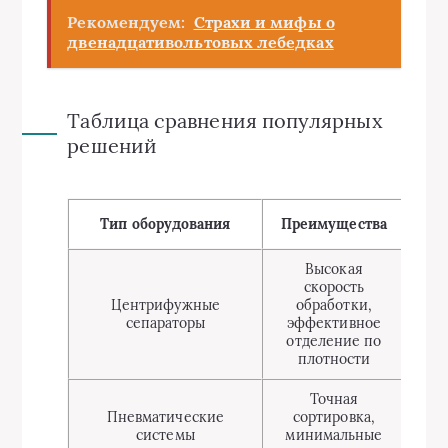
Рекомендуем:
Страхи и мифы о
двенадцативольтовых лебедках
Таблица сравнения популярных
решений
Тип оборудования
Преимущества
Н
Высокая
скорость
Бо
Центрифужные
обработки,
об
сепараторы
эффективное
отделение по
энер
плотности
Точная
Пневматические
сортировка,
системы
минимальные