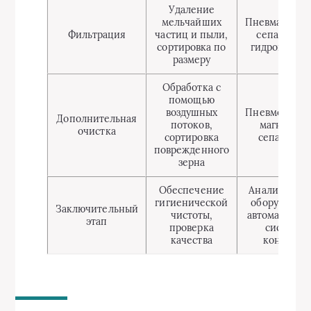
Удаление
мельчайших
Пневматичес
Фильтрация
частиц и пыли,
сепараторы
сортировка по
гидроцикло
размеру
Обработка с
помощью
воздушных
Пневмосисте
Дополнительная
потоков,
магнитны
очистка
сортировка
сепаратор
поврежденного
зерна
Обеспечение
Аналитичес
гигиенической
оборудовани
Заключительный
чистоты,
автоматичес
этап
проверка
системы
качества
контроля