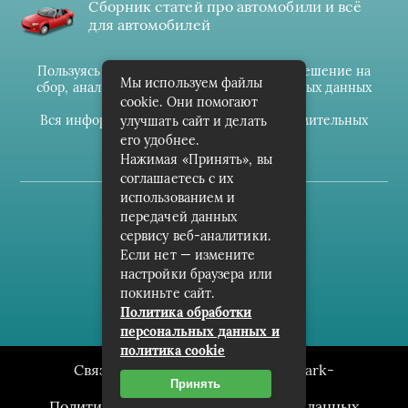
Сборник статей про автомобили и всё
для автомобилей
Пользуясь данным ресурсом вы даёте разрешение на
Мы используем файлы
сбор, анализ и хранение своих персональных данных
cookie. Они помогают
согласно
Правилам
.
Вся информация предоставлена в ознакомительных
улучшать сайт и делать
целях.
его удобнее.
Нажимая «Принять», вы
соглашаетесь с их
использованием и
(c) cpark-avto.ru
передачей данных
сервису веб-аналитики.
Карта сайта
Если нет — измените
О проекте
настройки браузера или
покиньте сайт.
Архив
Политика обработки
персональных данных и
политика cookie
Связаться с редакцией сайта: cpark-
Принять
avto.ru@mailwebsite.ru
Политика обработки персональных данных