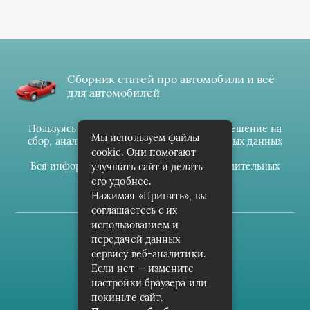
Сборник статей про автомобили и всё
для автомобилей
Пользуясь данным ресурсом вы даёте разрешение на
Мы используем файлы
сбор, анализ и хранение своих персональных данных
cookie. Они помогают
согласно
Правилам
.
Вся информация предоставлена в ознакомительных
улучшать сайт и делать
целях.
его удобнее.
Нажимая «Принять», вы
соглашаетесь с их
использованием и
(c) cpark-avto.ru
передачей данных
сервису веб-аналитики.
Карта сайта
Если нет — измените
О проекте
настройки браузера или
покиньте сайт.
Архив