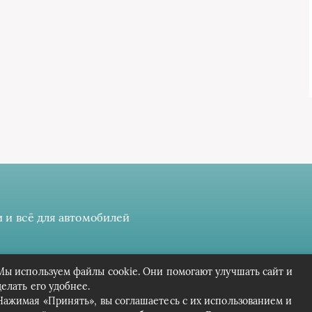
 и всё для автомобилей
 даёте разрешение на сбор, анализ и хранение своих персонал
Мы используем файлы cookie. Они помогают улучшать сайт и
Вся информация предоставлена в ознакомительных целях.
делать его удобнее.
Нажимая «Принять», вы соглашаетесь с их использованием и