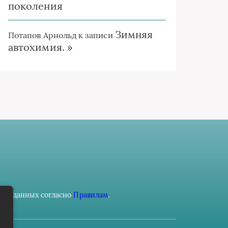
поколения
Зимняя
Потапов Арнольд
к записи
автохимия. »
ьных данных согласно
Правилам
.