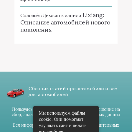
Lixiang:
Соловьёв Демьян
к записи
Описание автомобилей нового
поколения
Сборник статей про автомобили и всё
для автомобилей
Пользуясь данным ресурсом вы даёте разрешение на
Мы используем файлы
сбор, анализ и хранение своих персональных данных
cookie. Они помогают
согласно
Правилам
.
Вся информация предоставлена в ознакомительных
улучшать сайт и делать
целях.
его удобнее.