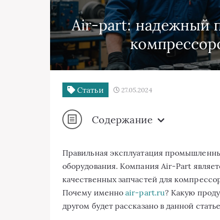
Air-part: надежный 
компрессор
Статьи
27.05.2024
Содержание
Правильная эксплуатация промышленны
оборудования. Компания Air-Part являе
качественных запчастей для компрессо
Почему именно
air-part.ru
? Какую прод
другом будет рассказано в данной статье