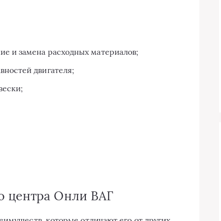
ие и замена расходных материалов;
вностей двигателя;
вески;
о центра Онли ВАГ
еимуществ, которые отличают его от других