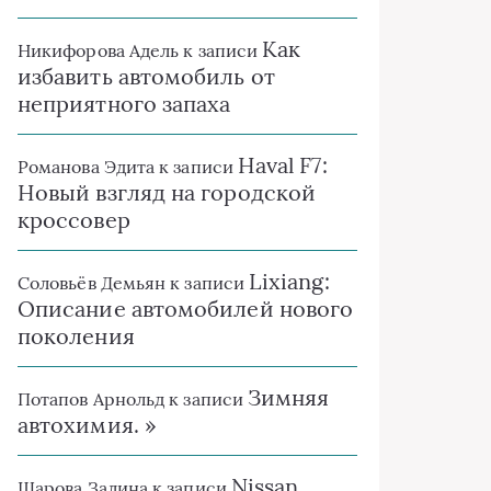
Как
Никифорова Адель
к записи
избавить автомобиль от
неприятного запаха
Haval F7:
Романова Эдита
к записи
Новый взгляд на городской
кроссовер
Lixiang:
Соловьёв Демьян
к записи
Описание автомобилей нового
поколения
Зимняя
Потапов Арнольд
к записи
автохимия. »
Nissan
Шарова Залина
к записи