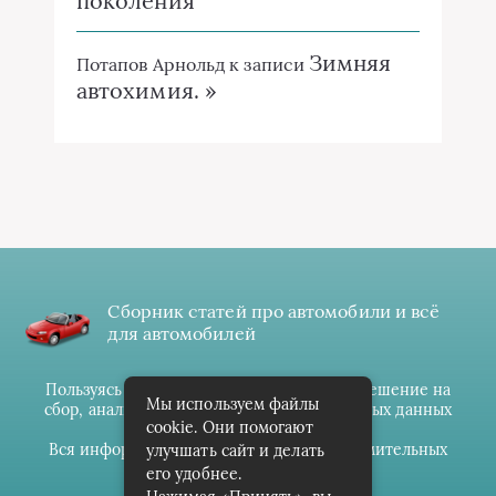
поколения
Зимняя
Потапов Арнольд
к записи
автохимия. »
Сборник статей про автомобили и всё
для автомобилей
Пользуясь данным ресурсом вы даёте разрешение на
Мы используем файлы
сбор, анализ и хранение своих персональных данных
cookie. Они помогают
согласно
Правилам
.
Вся информация предоставлена в ознакомительных
улучшать сайт и делать
целях.
его удобнее.