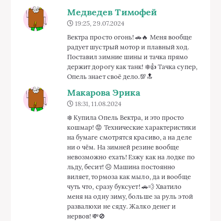
Медведев Тимофей
19:25, 29.07.2024
Вектра просто огонь! 🚗🔥 Меня вообще
радует шустрый мотор и плавный ход.
Поставил зимние шины и тачка прямо
держит дорогу как танк! ❄️👍 Тачка супер,
Опель знает своё дело.💯🔝
Макарова Эрика
18:31, 11.08.2024
❄️ Купила Опель Вектра, и это просто
кошмар! 😡 Технические характеристики
на бумаге смотрятся красиво, а на деле
ни о чём. На зимней резине вообще
невозможно ехать! Езжу как на лодке по
льду, бесит! ☹️ Машина постоянно
виляет, тормоза как мыло, да и вообще
чуть что, сразу буксует! 🚗💨 Хватило
меня на одну зиму, больше за руль этой
развалюхи не сяду. Жалко денег и
нервов! 💸🚫