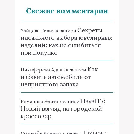
Свежие комментарии
Секреты
Зайцева Гелия
к записи
идеального выбора ювелирных
изделий: как не ошибиться
при покупке
Как
Никифорова Адель
к записи
избавить автомобиль от
неприятного запаха
Haval F7:
Романова Эдита
к записи
Новый взгляд на городской
кроссовер
Lixiang:
Соловьёв Демьян
к записи