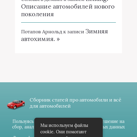
Описание автомобилей нового
поколения
Зимняя
Потапов Арнольд
к записи
автохимия. »
Сборник статей про автомобили и всё
для автомобилей
Пользуясь данным ресурсом вы даёте разрешение на
Мы используем файлы
сбор, анализ и хранение своих персональных данных
cookie. Они помогают
согласно
Правилам
.