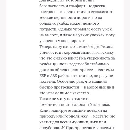
для водителя, который ценит
безопасность и комфорт. Подвеска
настроена так, что отлично сглаживает
мелкие неровности дороги, но на
больших ухабах может немного
потрясти. Однако управляемость у неё
на высоте, и даже на узких улочках могу
уверенно маневрировать.
Теперь пару слов о зимней езде. Резина
у меня стоит хорошая зимняя, и я скажу,
что это сильно влияет на уверенность за
рулём. ❄️ Опель ведет себя стабильно
даже на обледенелой трассе — системы
ESP и ABS работают отлично, ни разу не
подвели. Особенно рад, что машина
быстро прогревается — в морозные дни
это незаменимое качество.
Также не могу не отметить
вместительность салона и багажника.
Если планируете зимние поездки на
природу или горнолыжку — места точно
хватит для всей амуниции, лыж или
сноуборда. 🎿 Пространства с запасом: и