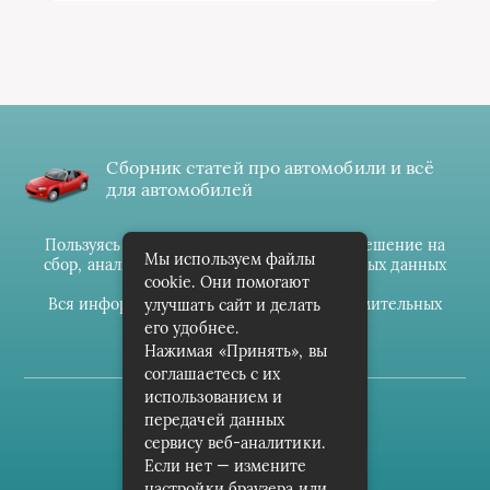
Сборник статей про автомобили и всё
для автомобилей
Пользуясь данным ресурсом вы даёте разрешение на
Мы используем файлы
сбор, анализ и хранение своих персональных данных
cookie. Они помогают
согласно
Правилам
.
Вся информация предоставлена в ознакомительных
улучшать сайт и делать
целях.
его удобнее.
Нажимая «Принять», вы
соглашаетесь с их
использованием и
(c) cpark-avto.ru
передачей данных
сервису веб-аналитики.
Карта сайта
Если нет — измените
О проекте
настройки браузера или