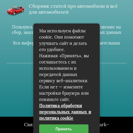
Сборник статей про автомобили и всё
для автомобилей
Пользуясь данным ресурсом вы даёте разрешение на
Мы используем файлы
сбор, анализ и хранение своих персональных данных
cookie. Они помогают
согласно
Правилам
.
Вся информация предоставлена в ознакомительных
улучшать сайт и делать
целях.
его удобнее.
Нажимая «Принять», вы
соглашаетесь с их
использованием и
(c) cpark-avto.ru
передачей данных
сервису веб-аналитики.
Карта сайта
Если нет — измените
О проекте
настройки браузера или
покиньте сайт.
Архив
Политика обработки
персональных данных и
политика cookie
Связаться с редакцией сайта: cpark-
Принять
avto.ru@mailwebsite.ru