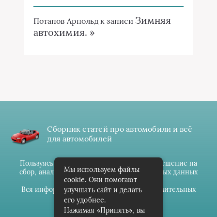
Зимняя
Потапов Арнольд
к записи
автохимия. »
Сборник статей про автомобили и всё
для автомобилей
Пользуясь данным ресурсом вы даёте разрешение на
Мы используем файлы
сбор, анализ и хранение своих персональных данных
cookie. Они помогают
согласно
Правилам
.
Вся информация предоставлена в ознакомительных
улучшать сайт и делать
целях.
его удобнее.
Нажимая «Принять», вы