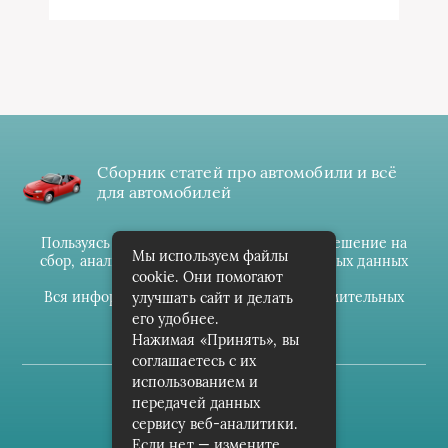
Сборник статей про автомобили и всё
для автомобилей
Пользуясь данным ресурсом вы даёте разрешение на
Мы используем файлы
сбор, анализ и хранение своих персональных данных
cookie. Они помогают
согласно
Правилам
.
Вся информация предоставлена в ознакомительных
улучшать сайт и делать
целях.
его удобнее.
Нажимая «Принять», вы
соглашаетесь с их
использованием и
(c) cpark-avto.ru
передачей данных
сервису веб-аналитики.
Карта сайта
Если нет — измените