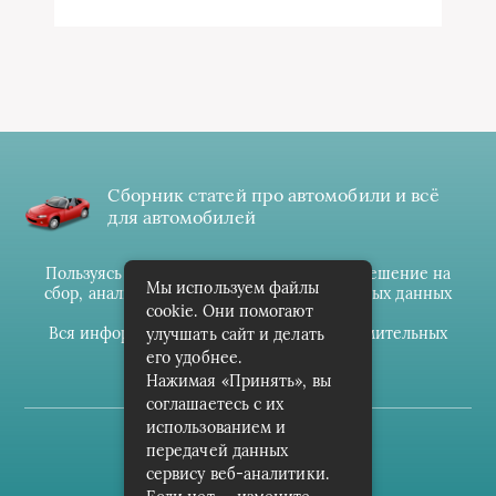
Сборник статей про автомобили и всё
для автомобилей
Пользуясь данным ресурсом вы даёте разрешение на
Мы используем файлы
сбор, анализ и хранение своих персональных данных
cookie. Они помогают
согласно
Правилам
.
Вся информация предоставлена в ознакомительных
улучшать сайт и делать
целях.
его удобнее.
Нажимая «Принять», вы
соглашаетесь с их
использованием и
(c) cpark-avto.ru
передачей данных
сервису веб-аналитики.
Карта сайта