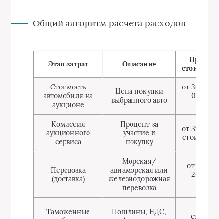
Общий алгоритм расчета расходов
Пример
Этап затрат
Описание
стоимость,
Стоимость
от 300 000
Цена покупки
автомобиля на
000 000
выбранного авто
аукционе
выше
Комиссия
Процент за
от 3% до 1
аукционного
участие и
стоимости
сервиса
покупку
Морская/
от 50 00
Перевозка
авиаморская или
200 000
(доставка)
железнодорожная
выше
перевозка
от 20
Таможенные
Пошлины, НДС,
стоимос