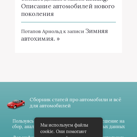
Описание автомобилей нового
поколения
Зимняя
Потапов Арнольд
к записи
автохимия. »
Сборник статей про автомобили и всё
для автомобилей
Пользуясь данным ресурсом вы даёте разрешение на
Мы используем файлы
сбор, анализ и хранение своих персональных данных
cookie. Они помогают
согласно
Правилам
.