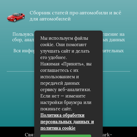
Сборник статей про автомобили и всё
для автомобилей
Пользуясь данным ресурсом вы даёте разрешение на
Мы используем файлы
сбор, анализ и хранение своих персональных данных
cookie. Они помогают
согласно
Правилам
.
Вся информация предоставлена в ознакомительных
улучшать сайт и делать
целях.
его удобнее.
Нажимая «Принять», вы
соглашаетесь с их
использованием и
(c) cpark-avto.ru
передачей данных
сервису веб-аналитики.
Карта сайта
Если нет — измените
О проекте
настройки браузера или
покиньте сайт.
Архив
Политика обработки
персональных данных и
политика cookie
Связаться с редакцией сайта: cpark-