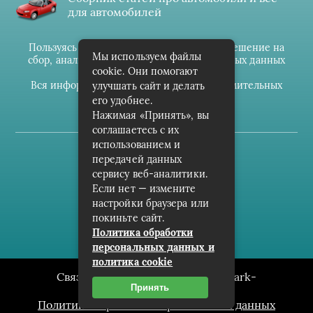
для автомобилей
Пользуясь данным ресурсом вы даёте разрешение на
Мы используем файлы
сбор, анализ и хранение своих персональных данных
cookie. Они помогают
согласно
Правилам
.
Вся информация предоставлена в ознакомительных
улучшать сайт и делать
целях.
его удобнее.
Нажимая «Принять», вы
соглашаетесь с их
использованием и
(c) cpark-avto.ru
передачей данных
сервису веб-аналитики.
Карта сайта
Если нет — измените
О проекте
настройки браузера или
покиньте сайт.
Архив
Политика обработки
персональных данных и
политика cookie
Связаться с редакцией сайта: cpark-
Принять
avto.ru@mailwebsite.ru
Политика обработки персональных данных