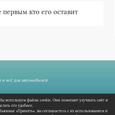
 первым кто его оставит
 и всё для автомобилей
 даёте разрешение на сбор, анализ и хранение своих персонал
Мы используем файлы cookie. Они помогают улучшать сайт и
Вся информация предоставлена в ознакомительных целях.
делать его удобнее.
Нажимая «Принять», вы соглашаетесь с их использованием и