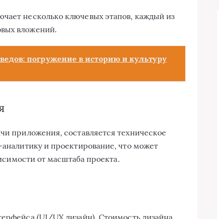
ючает несколько ключевых этапов, каждый из
овых вложений.
ведов: погружение в историю и культуру
я
ачи приложения, составляется техническое
с-аналитику и проектирование, что может
ависимости от масштаба проекта.
терфейса (UI/UX дизайн). Стоимость дизайна