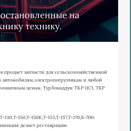
востановленные на
хнику технику.
ия продает запчасти для сельскохозяйственной
к автомобилям,электропогрузчикам и любой
розничным ценам. Турбонаддув: ТКР 11С1, ТКР
-130,Т-150,Т-150К,Т-153,Т-157,Т-170,К-700.
анизация делает реставрацию