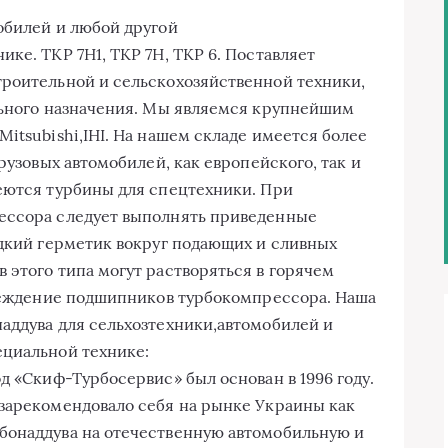
обилей и любой другой
ке. ТКР 7Н1, ТКР 7Н, ТКР 6. Поставляет
троительной и сельскохозяйственной техники,
льного назначения. Мы являемся крупнейшим
itsubishi,IHI. На нашем складе имеется более
рузовых автомобилей, как европейского, так и
еются турбины для спецтехники. При
ессора следует выполнять приведенные
идкий герметик вокруг подающих и сливных
 этого типа могут растворяться в горячем
вреждение подшипников турбокомпрессора. Наша
аддува для сельхозтехники,автомобилей и
ециальной технике:
д «Скиф-Турбосервис» был основан в 1996 году.
зарекомендовало себя на рынке Украины как
бонаддува на отечественную автомобильную и