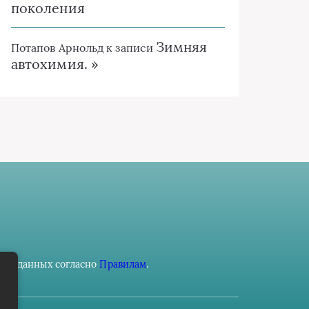
поколения
Зимняя
Потапов Арнольд
к записи
автохимия. »
ьных данных согласно
Правилам
.