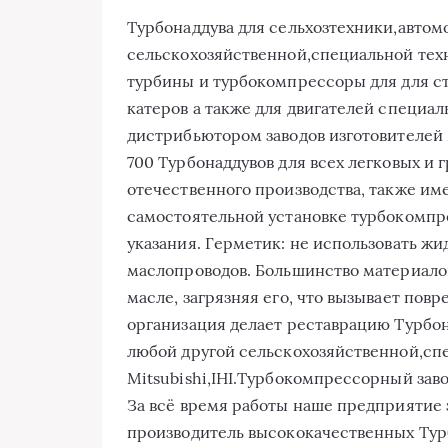
Турбонаддува для сельхозтехники,автом
сельскохозяйственной,специальной техни
турбины и турбокомпрессоры для для с
катеров а также для двигателей специа
дистрибьютором заводов изготовителей M
700 Турбонаддувов для всех легковых и г
отечественного производства, также им
самостоятельной установке турбокомпр
указания. Герметик: не использовать ж
маслопроводов. Большинство материалов
масле, загрязняя его, что вызывает по
организация делает реставрацию Турбон
любой другой сельскохозяйственной,сп
Mitsubishi,IHI.Турбокомпрессорный заво
За всё время работы наше предприятие 
производитель высококачественных Тур