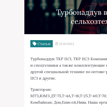
Турбонаддув 
сельхозте
Статьи
23.10.2022
Турбонаддув: ТКР 11С1, ТКР 11С3 Компан
и спецтехники а также комплектующие 
другой специальной технике по оптово-
11С3 и другие.
Тракторам:
МТЗ,ЮМЗ,ДТ-75,Т-4А,Т-16,Т-25,Т-40,Т-70,Т
Комбайнам: Дон,Енисей,Нива. Наша орг