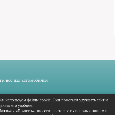
 и всё для автомобилей
 даёте разрешение на сбор, анализ и хранение своих персонал
Мы используем файлы cookie. Они помогают улучшать сайт и
Вся информация предоставлена в ознакомительных целях.
делать его удобнее.
Нажимая «Принять», вы соглашаетесь с их использованием и