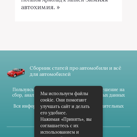
автохимия. »
Сборник статей про автомобили и всё
для автомобилей
Пользуясь данным ресурсом вы даёте разрешение на
Мы используем файлы
сбор, анализ и хранение своих персональных данных
cookie. Они помогают
согласно
Правилам
.
Вся информация предоставлена в ознакомительных
улучшать сайт и делать
целях.
его удобнее.
Нажимая «Принять», вы
соглашаетесь с их
использованием и
(c) cpark-avto.ru