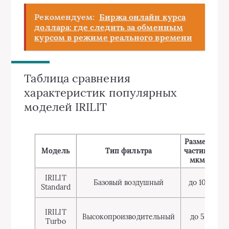
Рекомендуем:
Биржа онлайн курса
доллара: где следить за обменным
курсом в режиме реального времени
Таблица сравнения
характеристик популярных
моделей IRILIT
Размер
Рес
Модель
Тип фильтра
частиц,
м
мкм
IRILIT
Базовый воздушный
до 10
Standard
IRILIT
Высокопроизводительный
до 5
Turbo