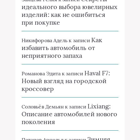
идеального выбора ювелирных
изделий: как не ошибиться
при покупке
Как
Никифорова Адель
к записи
избавить автомобиль от
неприятного запаха
Haval F7:
Романова Эдита
к записи
Новый взгляд на городской
кроссовер
Lixiang:
Соловьёв Демьян
к записи
Описание автомобилей нового
поколения
Зимняя
Потапов Арнольд
к записи