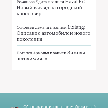
Haval F7:
Романова Эдита
к записи
Новый взгляд на городской
кроссовер
Lixiang:
Соловьёв Демьян
к записи
Описание автомобилей нового
поколения
Зимняя
Потапов Арнольд
к записи
автохимия. »
Сборник статей про автомобили и всё