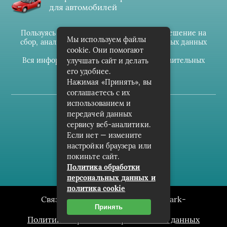
для автомобилей
Пользуясь данным ресурсом вы даёте разрешение на
Мы используем файлы
сбор, анализ и хранение своих персональных данных
cookie. Они помогают
согласно
Правилам
.
Вся информация предоставлена в ознакомительных
улучшать сайт и делать
целях.
его удобнее.
Нажимая «Принять», вы
соглашаетесь с их
использованием и
(c) cpark-avto.ru
передачей данных
сервису веб-аналитики.
Карта сайта
Если нет — измените
О проекте
настройки браузера или
покиньте сайт.
Архив
Политика обработки
персональных данных и
политика cookie
Связаться с редакцией сайта: cpark-
Принять
avto.ru@mailwebsite.ru
Политика обработки персональных данных