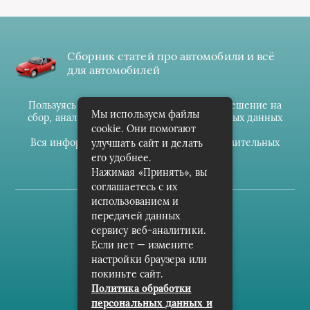
Сборник статей про автомобили и всё
для автомобилей
Пользуясь данным ресурсом вы даёте разрешение на
Мы используем файлы
сбор, анализ и хранение своих персональных данных
cookie. Они помогают
согласно
Правилам
.
Вся информация предоставлена в ознакомительных
улучшать сайт и делать
целях.
его удобнее.
Нажимая «Принять», вы
соглашаетесь с их
использованием и
(c) cpark-avto.ru
передачей данных
сервису веб-аналитики.
Карта сайта
Если нет — измените
О проекте
настройки браузера или
покиньте сайт.
Архив
Политика обработки
персональных данных и