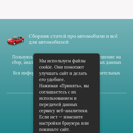
Сборник статей про автомобили и всё
для автомобилей
Пользуясь данным ресурсом вы даёте разрешение на
Мы используем файлы
сбор, анализ и хранение своих персональных данных
cookie. Они помогают
согласно
Правилам
.
Вся информация предоставлена в ознакомительных
улучшать сайт и делать
целях.
его удобнее.
Нажимая «Принять», вы
соглашаетесь с их
использованием и
(c) cpark-avto.ru
передачей данных
сервису веб-аналитики.
Карта сайта
Если нет — измените
О проекте
настройки браузера или
покиньте сайт.
Архив