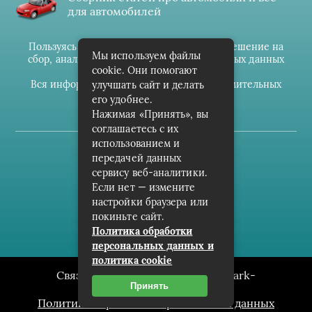
для автомобилей
Пользуясь данным ресурсом вы даёте разрешение на
Мы используем файлы
сбор, анализ и хранение своих персональных данных
cookie. Они помогают
согласно
Правилам
.
Вся информация предоставлена в ознакомительных
улучшать сайт и делать
целях.
его удобнее.
Нажимая «Принять», вы
соглашаетесь с их
использованием и
(c) cpark-avto.ru
передачей данных
сервису веб-аналитики.
Карта сайта
Если нет — измените
О проекте
настройки браузера или
покиньте сайт.
Архив
Политика обработки
персональных данных и
политика cookie
Связаться с редакцией сайта: cpark-
Принять
avto.ru@mailwebsite.ru
Политика обработки персональных данных