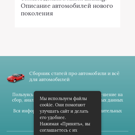
Описание автомобилей нового
поколения
Сборник статей про автомобили и всё
для автомобилей
Пользуясь данным ресурсом вы даёте разрешение на
Мы используем файлы
сбор, анализ и хранение своих персональных данных
cookie. Они помогают
согласно
Правилам
.
Вся информация предоставлена в ознакомительных
улучшать сайт и делать
целях.
его удобнее.
Нажимая «Принять», вы
соглашаетесь с их