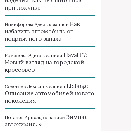
изделий: как не ошибиться
при покупке
Как
Никифорова Адель
к записи
избавить автомобиль от
неприятного запаха
Haval F7:
Романова Эдита
к записи
Новый взгляд на городской
кроссовер
Lixiang:
Соловьёв Демьян
к записи
Описание автомобилей нового
поколения
Зимняя
Потапов Арнольд
к записи
автохимия. »