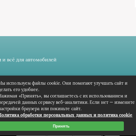
 и всё для автомобилей
 даёте разрешение на сбор, анализ и хранение своих персонал
Мы используем файлы cookie. Они помогают улучшать сайт и
Вся информация предоставлена в ознакомительных целях.
делать его удобнее.
Нажимая «Принять», вы соглашаетесь с их использованием и
передачей данных сервису веб-аналитики. Если нет — измените
настройки браузера или покиньте сайт.
Политика обработки персональных данных и политика cookie
Принять
Связаться с редакцией сайта: cpark-avto.ru@mailwebsite.r
Политика обработки персональных данных