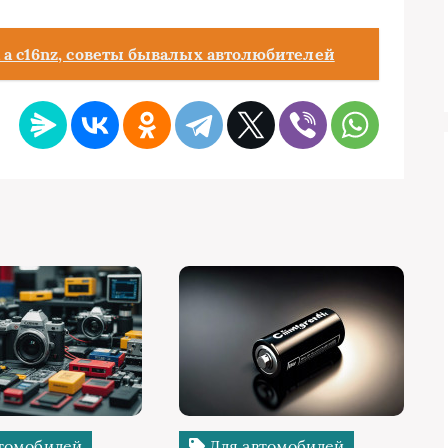
 а c16nz, советы бывалых автолюбителей
томобилей
Для автомобилей