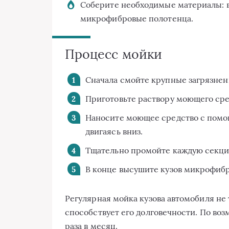
Соберите необходимые материалы: в
микрофибровые полотенца.
Процесс мойки
Сначала смойте крупные загрязнени
Приготовьте раствору моющего сред
Наносите моющее средство с помощ
двигаясь вниз.
Тщательно промойте каждую секци
В конце высушите кузов микрофибр
Регулярная мойка кузова автомобиля не 
способствует его долговечности. По во
раза в месяц.