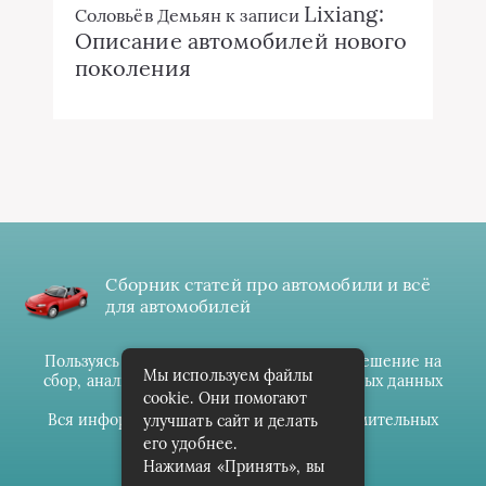
Lixiang:
Соловьёв Демьян
к записи
Описание автомобилей нового
поколения
Сборник статей про автомобили и всё
для автомобилей
Пользуясь данным ресурсом вы даёте разрешение на
Мы используем файлы
сбор, анализ и хранение своих персональных данных
cookie. Они помогают
согласно
Правилам
.
Вся информация предоставлена в ознакомительных
улучшать сайт и делать
целях.
его удобнее.
Нажимая «Принять», вы