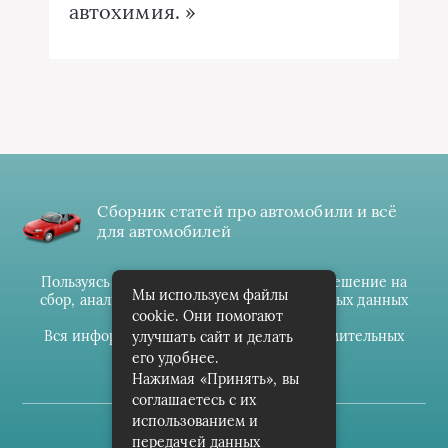
автохимия. »
Сборник статей про автомобили и всё
для автомобилей
Пользуясь данным ресурсом вы даёте разрешение на
Мы используем файлы
сбор, анализ и хранение своих персональных данных
cookie. Они помогают
согласно
Правилам
.
Вся информация предоставлена в ознакомительных
улучшать сайт и делать
целях.
его удобнее.
Нажимая «Принять», вы
соглашаетесь с их
использованием и
(c) cpark-avto.ru
передачей данных