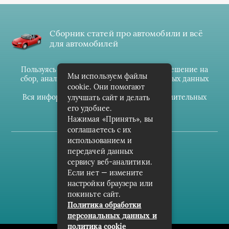
Сборник статей про автомобили и всё
для автомобилей
Пользуясь данным ресурсом вы даёте разрешение на
Мы используем файлы
сбор, анализ и хранение своих персональных данных
cookie. Они помогают
согласно
Правилам
.
Вся информация предоставлена в ознакомительных
улучшать сайт и делать
целях.
его удобнее.
Нажимая «Принять», вы
соглашаетесь с их
использованием и
(c) cpark-avto.ru
передачей данных
сервису веб-аналитики.
Карта сайта
Если нет — измените
О проекте
настройки браузера или
покиньте сайт.
Архив
Политика обработки
персональных данных и
политика cookie