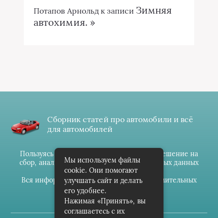
Зимняя
Потапов Арнольд
к записи
автохимия. »
Сборник статей про автомобили и всё
для автомобилей
Пользуясь данным ресурсом вы даёте разрешение на
Мы используем файлы
сбор, анализ и хранение своих персональных данных
cookie. Они помогают
согласно
Правилам
.
Вся информация предоставлена в ознакомительных
улучшать сайт и делать
целях.
его удобнее.
Нажимая «Принять», вы
соглашаетесь с их