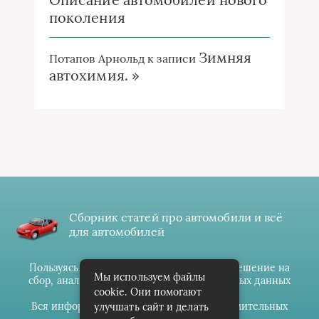
поколения
Зимняя
Потапов Арнольд
к записи
автохимия. »
Сборник статей про автомобили и всё
для автомобилей
Пользуясь данным ресурсом вы даёте разрешение на
Мы используем файлы
сбор, анализ и хранение своих персональных данных
cookie. Они помогают
согласно
Правилам
.
Вся информация предоставлена в ознакомительных
улучшать сайт и делать
целях.