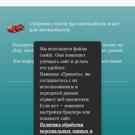
Сборник статей про автомобили и всё
для автомобилей
Пользуясь данным ресурсом вы даёте разрешение на
Мы используем файлы
сбор, анализ и хранение своих персональных данных
cookie. Они помогают
согласно
Правилам
.
Вся информация предоставлена в ознакомительных
улучшать сайт и делать
целях.
его удобнее.
Нажимая «Принять», вы
соглашаетесь с их
использованием и
(c) cpark-avto.ru
передачей данных
сервису веб-аналитики.
Карта сайта
Если нет — измените
О проекте
настройки браузера или
покиньте сайт.
Архив
Политика обработки
персональных данных и