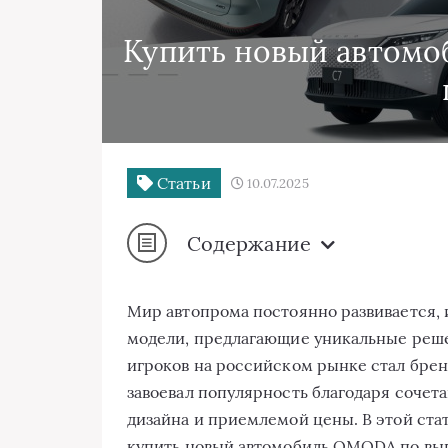
Купить новый автом
Статьи
10.07.2025
Содержание
Мир автопрома постоянно развивается, 
модели, предлагающие уникальные реше
игроков на российском рынке стал бре
завоевал популярность благодаря сочет
дизайна и приемлемой цены. В этой ста
купить новый автомобиль OMODA по выг