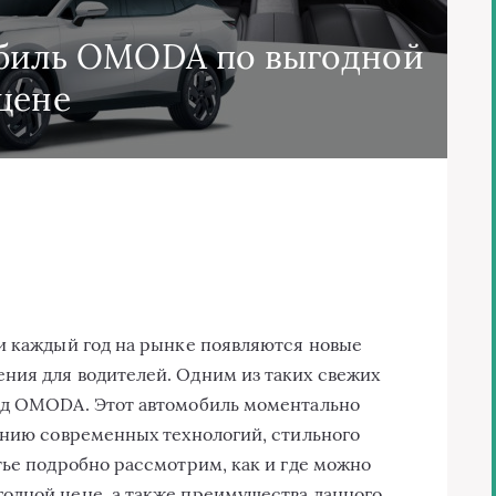
обиль OMODA по выгодной
цене
и каждый год на рынке появляются новые
ния для водителей. Одним из таких свежих
нд OMODA. Этот автомобиль моментально
анию современных технологий, стильного
тье подробно рассмотрим, как и где можно
одной цене, а также преимущества данного