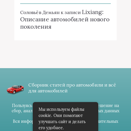
Lixiang:
Соловьёв Демьян
к записи
Описание автомобилей нового
поколения
Сборник статей про автомобили и всё
для автомобилей
Пользуясь данным ресурсом вы даёте разрешение на
Мы используем файлы
сбор, анализ и хранение своих персональных данных
cookie. Они помогают
согласно
Правилам
.
Вся информация предоставлена в ознакомительных
улучшать сайт и делать
целях.
его удобнее.