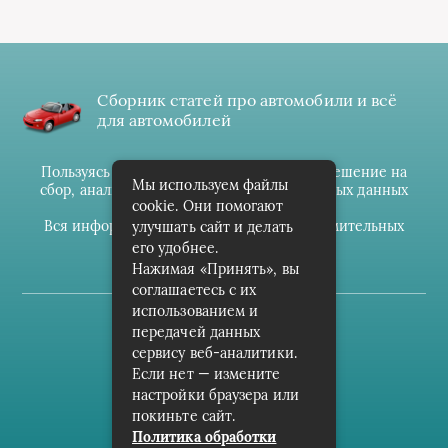
Сборник статей про автомобили и всё
для автомобилей
Пользуясь данным ресурсом вы даёте разрешение на
Мы используем файлы
сбор, анализ и хранение своих персональных данных
cookie. Они помогают
согласно
Правилам
.
Вся информация предоставлена в ознакомительных
улучшать сайт и делать
целях.
его удобнее.
Нажимая «Принять», вы
соглашаетесь с их
использованием и
(c) cpark-avto.ru
передачей данных
сервису веб-аналитики.
Карта сайта
Если нет — измените
О проекте
настройки браузера или
покиньте сайт.
Архив
Политика обработки