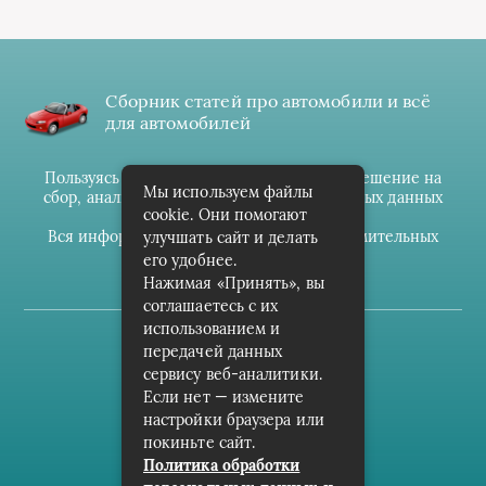
Сборник статей про автомобили и всё
для автомобилей
Пользуясь данным ресурсом вы даёте разрешение на
Мы используем файлы
сбор, анализ и хранение своих персональных данных
cookie. Они помогают
согласно
Правилам
.
Вся информация предоставлена в ознакомительных
улучшать сайт и делать
целях.
его удобнее.
Нажимая «Принять», вы
соглашаетесь с их
использованием и
(c) cpark-avto.ru
передачей данных
сервису веб-аналитики.
Карта сайта
Если нет — измените
О проекте
настройки браузера или
покиньте сайт.
Архив
Политика обработки