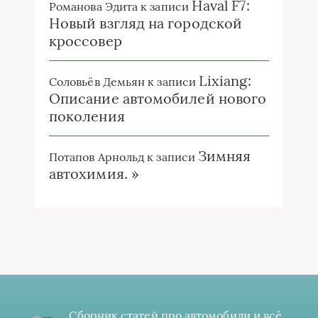
Haval F7:
Романова Эдита
к записи
Новый взгляд на городской
кроссовер
Lixiang:
Соловьёв Демьян
к записи
Описание автомобилей нового
поколения
Зимняя
Потапов Арнольд
к записи
автохимия. »
Сборник статей про автомобили и всё