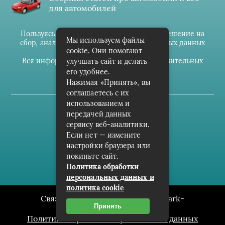
для автомобилей
Пользуясь данным ресурсом вы даёте разрешение на
Мы используем файлы
сбор, анализ и хранение своих персональных данных
cookie. Они помогают
согласно
Правилам
.
Вся информация предоставлена в ознакомительных
улучшать сайт и делать
целях.
его удобнее.
Нажимая «Принять», вы
соглашаетесь с их
использованием и
(c) cpark-avto.ru
передачей данных
сервису веб-аналитики.
Карта сайта
Если нет — измените
О проекте
настройки браузера или
покиньте сайт.
Архив
Политика обработки
персональных данных и
политика cookie
Связаться с редакцией сайта: cpark-
Принять
avto.ru@mailwebsite.ru
Политика обработки персональных данных