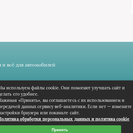
 и всё для автомобилей
 даёте разрешение на сбор, анализ и хранение своих персонал
Мы используем файлы cookie. Они помогают улучшать сайт и
Вся информация предоставлена в ознакомительных целях.
делать его удобнее.
Нажимая «Принять», вы соглашаетесь с их использованием и
передачей данных сервису веб-аналитики. Если нет — измените
настройки браузера или покиньте сайт.
Политика обработки персональных данных и политика cookie
Принять
Связаться с редакцией сайта: cpark-avto.ru@mailwebsite.r