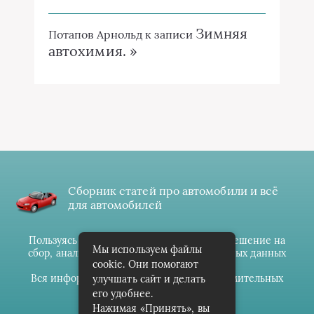
Зимняя
Потапов Арнольд
к записи
автохимия. »
Сборник статей про автомобили и всё
для автомобилей
Пользуясь данным ресурсом вы даёте разрешение на
Мы используем файлы
сбор, анализ и хранение своих персональных данных
cookie. Они помогают
согласно
Правилам
.
Вся информация предоставлена в ознакомительных
улучшать сайт и делать
целях.
его удобнее.
Нажимая «Принять», вы