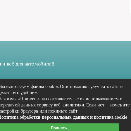
 и всё для автомобилей
 даёте разрешение на сбор, анализ и хранение своих персонал
Мы используем файлы cookie. Они помогают улучшать сайт и
Вся информация предоставлена в ознакомительных целях.
делать его удобнее.
Нажимая «Принять», вы соглашаетесь с их использованием и
передачей данных сервису веб-аналитики. Если нет — измените
настройки браузера или покиньте сайт.
Политика обработки персональных данных и политика cookie
Принять
Связаться с редакцией сайта: cpark-avto.ru@mailwebsite.r