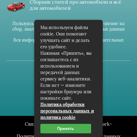
Сборник статей про автомобили и всё
для автомобилей
Пользуясь данным ресурсом вы даёте разрешение на
Мы используем файлы
сбор, анализ и хранение своих персональных данных
cookie. Они помогают
согласно
Правилам
.
Вся информация предоставлена в ознакомительных
улучшать сайт и делать
целях.
его удобнее.
Нажимая «Принять», вы
соглашаетесь с их
использованием и
(c) cpark-avto.ru
передачей данных
сервису веб-аналитики.
Карта сайта
Если нет — измените
О проекте
настройки браузера или
покиньте сайт.
Архив
Политика обработки
персональных данных и
политика cookie
Связаться с редакцией сайта: cpark-
Принять
avto.ru@mailwebsite.ru
Политика обработки персональных данных