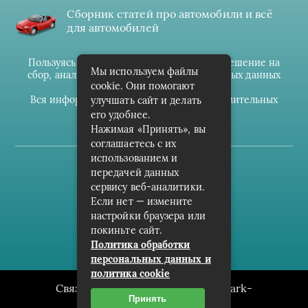
Сборник статей про автомобили и всё
для автомобилей
Пользуясь данным ресурсом вы даёте разрешение на
Мы используем файлы
сбор, анализ и хранение своих персональных данных
cookie. Они помогают
согласно
Правилам
.
Вся информация предоставлена в ознакомительных
улучшать сайт и делать
целях.
его удобнее.
Нажимая «Принять», вы
соглашаетесь с их
использованием и
(c) cpark-avto.ru
передачей данных
сервису веб-аналитики.
Карта сайта
Если нет — измените
О проекте
настройки браузера или
покиньте сайт.
Архив
Политика обработки
персональных данных и
политика cookie
Связаться с редакцией сайта: cpark-
Принять
avto.ru@mailwebsite.ru