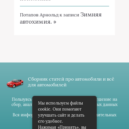
Зимняя
Потапов Арнольд
к записи
автохимия. »
Сборник статей про автомобили и всё
для автомобилей
Пользуясь данным ресурсом вы даёте разрешение на
Мы используем файлы
сбор, анализ и хранение своих персональных данных
cookie. Они помогают
согласно
Правилам
.
Вся информация предоставлена в ознакомительных
улучшать сайт и делать
целях.
его удобнее.
Нажимая «Принять», вы